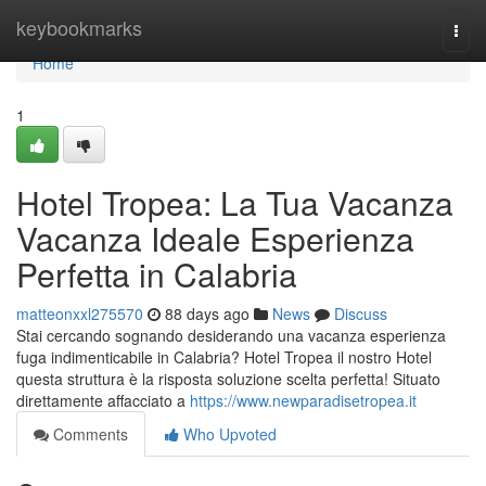
Home
keybookmarks
Togg
navi
Home
1
Hotel Tropea: La Tua Vacanza
Vacanza Ideale Esperienza
Perfetta in Calabria
matteonxxl275570
88 days ago
News
Discuss
Stai cercando sognando desiderando una vacanza esperienza
fuga indimenticabile in Calabria? Hotel Tropea il nostro Hotel
questa struttura è la risposta soluzione scelta perfetta! Situato
direttamente affacciato a
https://www.newparadisetropea.it
Comments
Who Upvoted