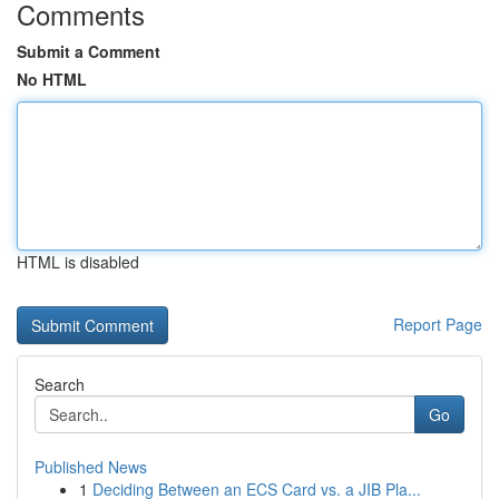
Comments
Submit a Comment
No HTML
HTML is disabled
Report Page
Search
Go
Published News
1
Deciding Between an ECS Card vs. a JIB Pla...