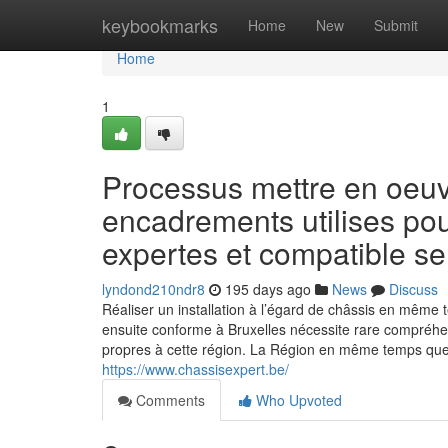
Home
keybookmarks
Home
New
Submit
Home
1
Processus mettre en oeuvr
encadrements utilises pou
expertes et compatible se
lyndond210ndr8
195 days ago
News
Discuss
Réaliser un installation à l’égard de châssis en mêm
ensuite conforme à Bruxelles nécessite rare compréhe
propres à cette région. La Région en même temps que 
https://www.chassisexpert.be/
Comments
Who Upvoted