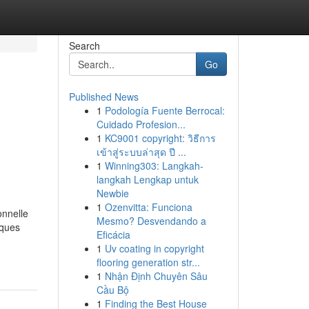
Search
Go
Published News
1
Podología Fuente Berrocal:
Cuidado Profesion...
1
KC9001 copyright: วิธีการ
เข้าสู่ระบบล่าสุด ปี ...
1
Winning303: Langkah-
langkah Lengkap untuk
Newbie
1
Ozenvitta: Funciona
onnelle
Mesmo? Desvendando a
iques
Eficácia
1
Uv coating in copyright
flooring generation str...
1
Nhận Định Chuyên Sâu
Cầu Bộ
1
Finding the Best House