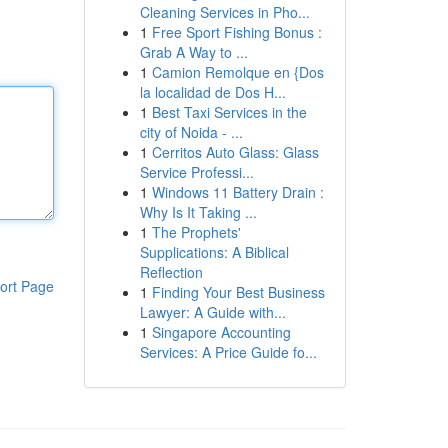
Cleaning Services in Pho...
1
Free Sport Fishing Bonus :
Grab A Way to ...
1
Camion Remolque en {Dos
la localidad de Dos H...
1
Best Taxi Services in the
city of Noida - ...
1
Cerritos Auto Glass: Glass
Service Professi...
1
Windows 11 Battery Drain :
Why Is It Taking ...
1
The Prophets'
Supplications: A Biblical
Reflection
ort Page
1
Finding Your Best Business
Lawyer: A Guide with...
1
Singapore Accounting
Services: A Price Guide fo...