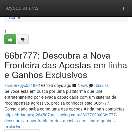
Home
keybookmarks
Togg
navi
Home
1
66br777: Descubra a Nova
Fronteira das Apostas em linha
e Ganhos Exclusivos
xanderkgyc531892
195 days ago
News
Discuss
Se voce esta em busca por uma plataforma que une
entretenimento por elevada capacidade com um sistema de
recompensas agressivo, precisa conhecer este 66br777.
Consolidado saiba como uma das opcoes Ainda mais completas
https://brianbpxp284507.activablog.com/38677290/66br777-
descubra-a-nova-fronteira-das-apostas-em-linha-e-ganhos-
exclusivos