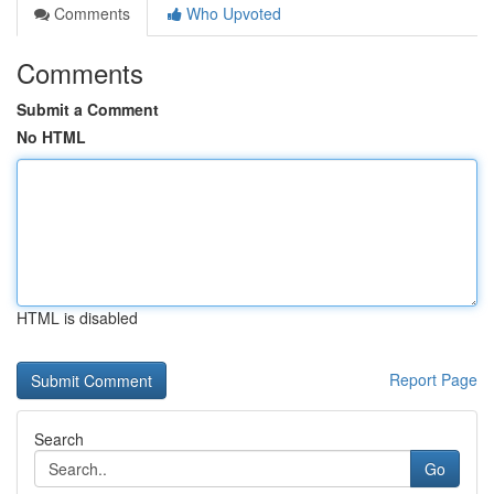
Comments
Who Upvoted
Comments
Submit a Comment
No HTML
HTML is disabled
Report Page
Search
Go