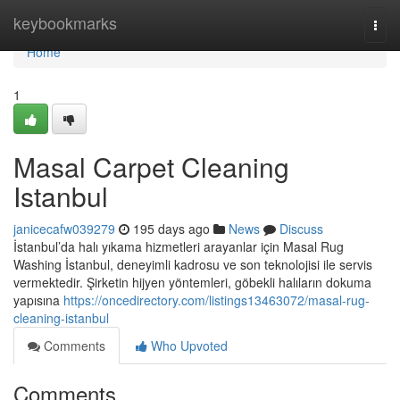
Home
keybookmarks
Togg
navi
Home
1
Masal Carpet Cleaning
Istanbul
janicecafw039279
195 days ago
News
Discuss
İstanbul’da halı yıkama hizmetleri arayanlar için Masal Rug
Washing İstanbul, deneyimli kadrosu ve son teknolojisi ile servis
vermektedir. Şirketin hijyen yöntemleri, göbekli halıların dokuma
yapısına
https://oncedirectory.com/listings13463072/masal-rug-
cleaning-istanbul
Comments
Who Upvoted
Comments