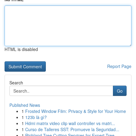
HTML is disabled
Report Page
Search
Go
Published News
1
Frosted Window Film: Privacy & Style for Your Home
1
123b là gì?
1
Hdmi matrix video clip wall controller vs matri...
1
Curso de Talleres SST: Promueve la Seguridad...
1
Richland Tree Cutting Services for Expert Tree ...