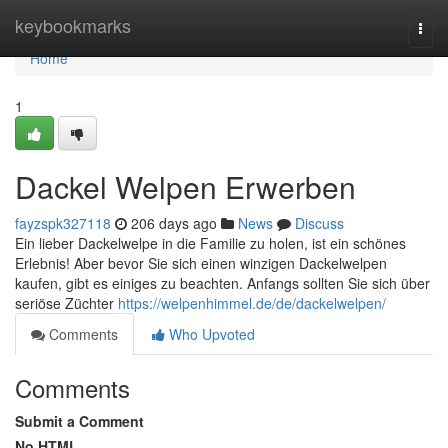
Home
keybookmarks
Togg
navi
Home
1
Dackel Welpen Erwerben
fayzspk327118
206 days ago
News
Discuss
Ein lieber Dackelwelpe in die Familie zu holen, ist ein schönes
Erlebnis! Aber bevor Sie sich einen winzigen Dackelwelpen
kaufen, gibt es einiges zu beachten. Anfangs sollten Sie sich über
seriöse Züchter
https://welpenhimmel.de/de/dackelwelpen/
Comments
Who Upvoted
Comments
Submit a Comment
No HTML