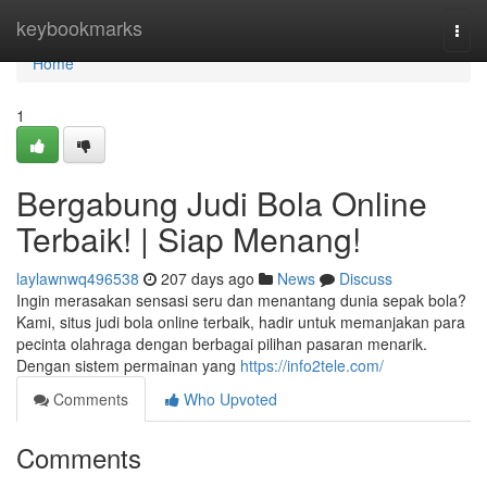
Home
keybookmarks
Togg
navi
Home
1
Bergabung Judi Bola Online
Terbaik! | Siap Menang!
laylawnwq496538
207 days ago
News
Discuss
Ingin merasakan sensasi seru dan menantang dunia sepak bola?
Kami, situs judi bola online terbaik, hadir untuk memanjakan para
pecinta olahraga dengan berbagai pilihan pasaran menarik.
Dengan sistem permainan yang
https://info2tele.com/
Comments
Who Upvoted
Comments