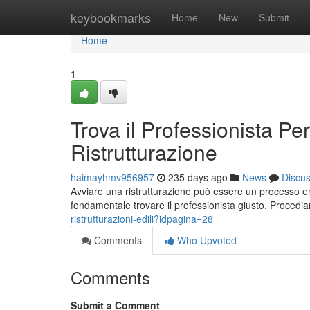
Home
keybookmarks
Home
New
Submit
Home
1
Trova il Professionista Per
Ristrutturazione
haimayhmv956957
235 days ago
News
Discu
Avviare una ristrutturazione può essere un processo e
fondamentale trovare il professionista giusto. Proced
ristrutturazioni-edili?idpagina=28
Comments
Who Upvoted
Comments
Submit a Comment