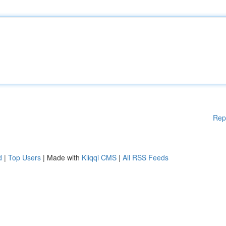
Rep
d
|
Top Users
| Made with
Kliqqi CMS
|
All RSS Feeds