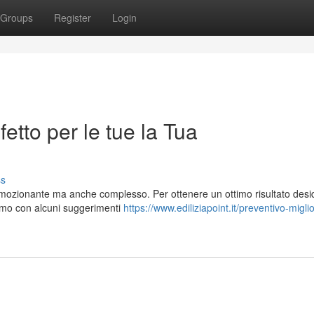
Groups
Register
Login
fetto per le tue la Tua
ss
mozionante ma anche complesso. Per ottenere un ottimo risultato desid
iamo con alcuni suggerimenti
https://www.ediliziapoint.it/preventivo-migli