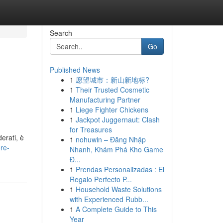
Search
Go
Published News
1
愿望城市：新山新地标?
1
Their Trusted Cosmetic
Manufacturing Partner
1
Liege Fighter Chickens
1
Jackpot Juggernaut: Clash
for Treasures
erati, è
1
nohuwin – Đăng Nhập
ore-
Nhanh, Khám Phá Kho Game
Đ...
1
Prendas Personalizadas : El
Regalo Perfecto P...
1
Household Waste Solutions
with Experienced Rubb...
1
A Complete Guide to This
Year