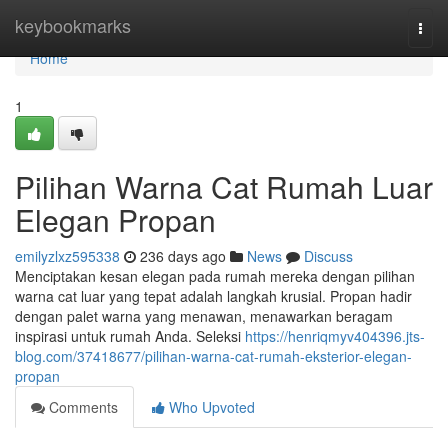
Home
keybookmarks
Togg
navi
Home
1
Pilihan Warna Cat Rumah Luar
Elegan Propan
emilyzlxz595338
236 days ago
News
Discuss
Menciptakan kesan elegan pada rumah mereka dengan pilihan
warna cat luar yang tepat adalah langkah krusial. Propan hadir
dengan palet warna yang menawan, menawarkan beragam
inspirasi untuk rumah Anda. Seleksi
https://henriqmyv404396.jts-
blog.com/37418677/pilihan-warna-cat-rumah-eksterior-elegan-
propan
Comments
Who Upvoted