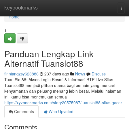
Home
keybookmarks
Togg
navi
Home
1
Panduan Lengkap Link
Alternatif Tuanslot88
finnianqzsy623886
237 days ago
News
Discuss
Tuan Slot88: Akses Login Resmi & Informasi RTP Live Situs
Tuanslot88 menjadi pilihan utama bagi pemain yang mencari
kenyamanan dan peluang menang lebih besar. Melalui halaman
ini, kamu bisa menemukan semua
https://xyzbookmarks.com/story20575087/tuanslot88-situs-gacor
Comments
Who Upvoted
Comments