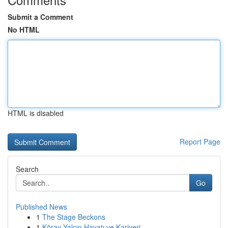
Submit a Comment
No HTML
HTML is disabled
Report Page
Search
Go
Published News
1
The Stage Beckons
1
Köray Yalçın Hayatı ve Kariyeri