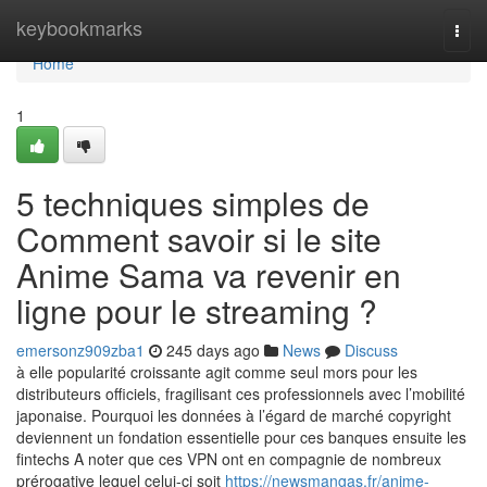
Home
keybookmarks
Togg
navi
Home
1
5 techniques simples de
Comment savoir si le site
Anime Sama va revenir en
ligne pour le streaming ?
emersonz909zba1
245 days ago
News
Discuss
à elle popularité croissante agit comme seul mors pour les
distributeurs officiels, fragilisant ces professionnels avec l’mobilité
japonaise. Pourquoi les données à l’égard de marché copyright
deviennent un fondation essentielle pour ces banques ensuite les
fintechs A noter que ces VPN ont en compagnie de nombreux
prérogative lequel celui-ci soit
https://newsmangas.fr/anime-