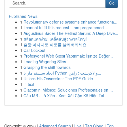
Go
Published News
1
Revolutionary defense systems enhance functiona...
1
I cannot fulfill this request. I am programmed ...
1
Augustinus Bader The Retinol Serum: A Deep Dive...
1
สล็อตแตกง่าย: เคล็ดลับสู่รางวัลใหญ่!
1
출장 마사지로 피로를 날려버리세요!
1
Car Lockout
1
Profesyonel Web Sitesi Yaptırmak: İşinize Değer...
1
Leading Wagering Sites
1
Grasping the shift towards
1
ایجاد سیستم مار با Python و لاک‌پشت : راهن...
1
Unlock His Obsession: The PDF Guide
1
```text
1
Giacomini México: Soluciones Profesionales en ...
1
Cầu MB · Lô Xiên · Xem Xét Cặn Kẽ Hiện Tại
Copyright © 2026 |
Advanced Search
|
Live
|
Tag Cloud
|
Top