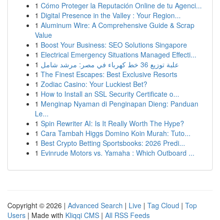
1
Cómo Proteger la Reputación Online de tu Agenci...
1
Digital Presence in the Valley : Your Region...
1
Aluminum Wire: A Comprehensive Guide & Scrap
Value
1
Boost Your Business: SEO Solutions Singapore
1
Electrical Emergency Situations Managed Effecti...
1
علبة توزيع 36 خط كهرباء في مصر: مرشد شامل
1
The Finest Escapes: Best Exclusive Resorts
1
Zodiac Casino: Your Luckiest Bet?
1
How to Install an SSL Security Certificate o...
1
Menginap Nyaman di Penginapan Dieng: Panduan
Le...
1
Spin Rewriter AI: Is It Really Worth The Hype?
1
Cara Tambah Higgs Domino Koin Murah: Tuto...
1
Best Crypto Betting Sportsbooks: 2026 Predi...
1
Evinrude Motors vs. Yamaha : Which Outboard ...
Copyright © 2026 |
Advanced Search
|
Live
|
Tag Cloud
|
Top
Users
| Made with
Kliqqi CMS
|
All RSS Feeds