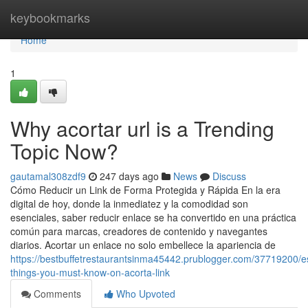
Home
keybookmarks
Home
1
Why acortar url is a Trending
Topic Now?
gautamal308zdf9
247 days ago
News
Discuss
Cómo Reducir un Link de Forma Protegida y Rápida En la era
digital de hoy, donde la inmediatez y la comodidad son
esenciales, saber reducir enlace se ha convertido en una práctica
común para marcas, creadores de contenido y navegantes
diarios. Acortar un enlace no solo embellece la apariencia de
https://bestbuffetrestaurantsinma45442.prublogger.com/37719200/es
things-you-must-know-on-acorta-link
Comments
Who Upvoted