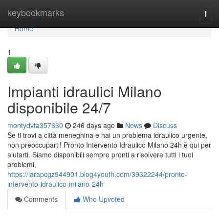
Home
keybookmarks
Togg
navi
Home
1
Impianti idraulici Milano
disponibile 24/7
montydvta357660
246 days ago
News
Discuss
Se ti trovi a città meneghina e hai un problema idraulico urgente,
non preoccuparti! Pronto Intervento Idraulico Milano 24h è qui per
aiutarti. Siamo disponibili sempre pronti a risolvere tutti i tuoi
problemi,
https://larapcgz944901.blog4youth.com/39322244/pronto-
intervento-idraulico-milano-24h
Comments
Who Upvoted