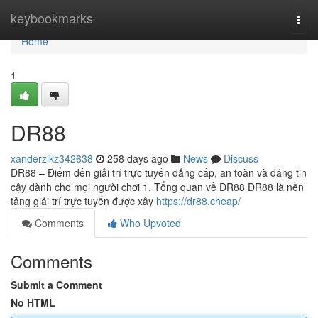
Home
keybookmarks
Togg
navi
Home
1
DR88
xanderzikz342638
258 days ago
News
Discuss
DR88 – Điểm đến giải trí trực tuyến đẳng cấp, an toàn và đáng tin
cậy dành cho mọi người chơi 1. Tổng quan về DR88 DR88 là nền
tảng giải trí trực tuyến được xây
https://dr88.cheap/
Comments
Who Upvoted
Comments
Submit a Comment
No HTML