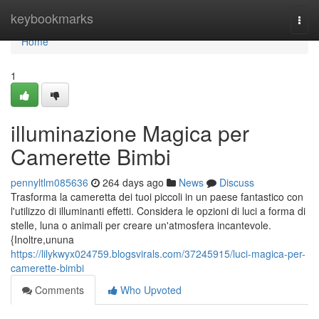
Home
keybookmarks
Togg
navi
Home
1
illuminazione Magica per
Camerette Bimbi
pennyltlm085636
264 days ago
News
Discuss
Trasforma la cameretta dei tuoi piccoli in un paese fantastico con
l'utilizzo di illuminanti effetti. Considera le opzioni di luci a forma di
stelle, luna o animali per creare un'atmosfera incantevole.
{Inoltre,ununa
https://lilykwyx024759.blogsvirals.com/37245915/luci-magica-per-
camerette-bimbi
Comments
Who Upvoted