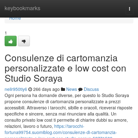
Home
keybookmarks
Togg
navi
Home
1
Consulenze di cartomanzia
personalizzate e low cost con
Studio Soraya
neilr950tiy6
266 days ago
News
Discuss
Ogni persona ha domande diverse, per questo lo Studio Soraya
propone consulenze di cartomanzia personalizzate a prezzi
accessibili. Attraverso i tarocchi, sibille e oracoli, riceverai risposte
specifiche e sincere, senza mai rinunciare alla qualità. Un
consulto privato low cost ti permette di chiarire dubbi su amore,
relazioni, lavoro o futuro,
https://tarocchi-
fortuna99754.suomiblog.com/consulenze-di-cartomanzia-