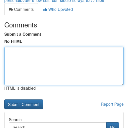
personalizzate-e-low-cost-con-studio-soraya-52771509
Comments
Who Upvoted
Comments
Submit a Comment
No HTML
HTML is disabled
Report Page
Search
Go