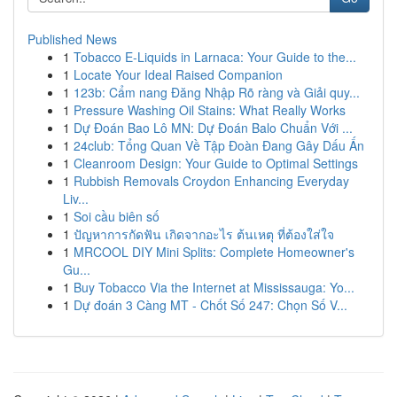
Published News
1
Tobacco E-Liquids in Larnaca: Your Guide to the...
1
Locate Your Ideal Raised Companion
1
123b: Cẩm nang Đăng Nhập Rõ ràng và Giải quy...
1
Pressure Washing Oil Stains: What Really Works
1
Dự Đoán Bao Lô MN: Dự Đoán Balo Chuẩn Với ...
1
24club: Tổng Quan Về Tập Đoàn Đang Gây Dấu Ấn
1
Cleanroom Design: Your Guide to Optimal Settings
1
Rubbish Removals Croydon Enhancing Everyday
Liv...
1
Soi cầu biên số
1
ปัญหาการกัดฟัน เกิดจากอะไร ต้นเหตุ ที่ต้องใส่ใจ
1
MRCOOL DIY Mini Splits: Complete Homeowner's
Gu...
1
Buy Tobacco Via the Internet at Mississauga: Yo...
1
Dự đoán 3 Càng MT - Chốt Số 247: Chọn Số V...