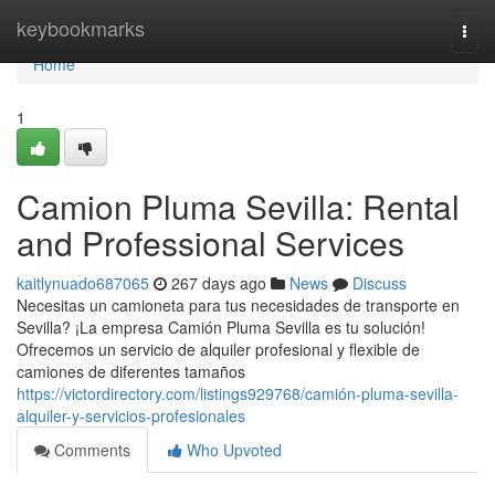
Home
keybookmarks
Togg
navi
Home
1
Camion Pluma Sevilla: Rental
and Professional Services
kaitlynuado687065
267 days ago
News
Discuss
Necesitas un camioneta para tus necesidades de transporte en
Sevilla? ¡La empresa Camión Pluma Sevilla es tu solución!
Ofrecemos un servicio de alquiler profesional y flexible de
camiones de diferentes tamaños
https://victordirectory.com/listings929768/camión-pluma-sevilla-
alquiler-y-servicios-profesionales
Comments
Who Upvoted