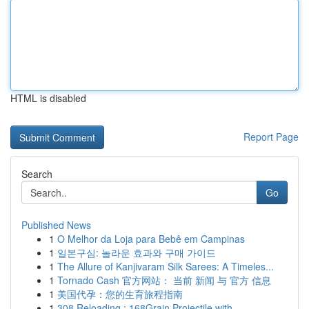
HTML is disabled
Report Page
Search
Go
Published News
1
O Melhor da Loja para Bebê em Campinas
1
일본구심: 놀라운 효과와 구매 가이드
1
The Allure of Kanjivaram Silk Sarees: A Timeles...
1
Tornado Cash 官方网站： 当前 新闻 与 官方 信息
1
美国代孕：您的生育旅程指南
1
308 Reloading : 168Grain Projectile with ...