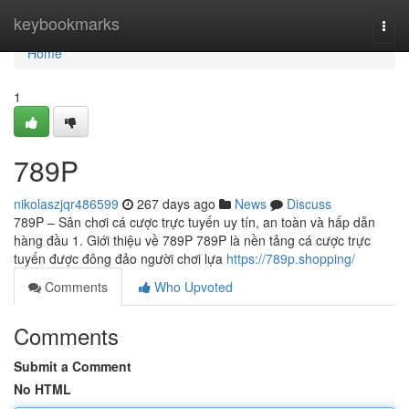
Home
keybookmarks
Togg
navi
Home
1
789P
nikolaszjqr486599
267 days ago
News
Discuss
789P – Sân chơi cá cược trực tuyến uy tín, an toàn và hấp dẫn
hàng đầu 1. Giới thiệu về 789P 789P là nền tảng cá cược trực
tuyến được đông đảo người chơi lựa
https://789p.shopping/
Comments
Who Upvoted
Comments
Submit a Comment
No HTML