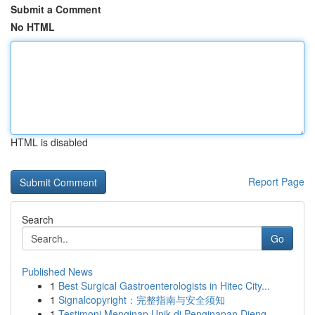
Submit a Comment
No HTML
HTML is disabled
Report Page
Search
Go
Published News
1
Best Surgical Gastroenterologists in Hitec City...
1
Signalcopyright：完整指南与安全须知
1
Testimoni Menginap Unik di Penginapan Dieng