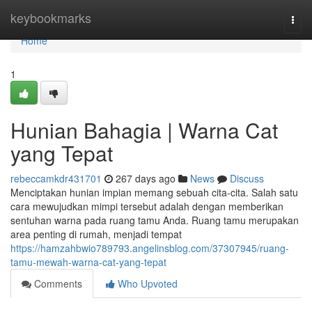
Home
keybookmarks
Togg
navi
Home
1
Hunian Bahagia | Warna Cat
yang Tepat
rebeccamkdr431701
267 days ago
News
Discuss
Menciptakan hunian impian memang sebuah cita-cita. Salah satu
cara mewujudkan mimpi tersebut adalah dengan memberikan
sentuhan warna pada ruang tamu Anda. Ruang tamu merupakan
area penting di rumah, menjadi tempat
https://hamzahbwio789793.angelinsblog.com/37307945/ruang-
tamu-mewah-warna-cat-yang-tepat
Comments
Who Upvoted