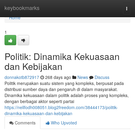
Home
keybookmarks
Togg
navi
Home
1
Politik: Dinamika Kekuasaan
dan Kebijakan
donnakotb872917
268 days ago
News
Discuss
Politik merupakan suatu sistem yang kompleks, berpusat pada
distribusi sumber daya dan pengaruh di dalam masyarakat.
Dinamika kekuasaan dalam politik adalah proses yang kompleks,
dengan berbagai aktor seperti partai
https://nellfodh008051.blog2freedom.com/38444173/politik-
dinamika-kekuasaan-dan-kebijakan
Comments
Who Upvoted