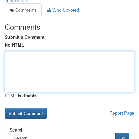
pemain-baru
Comments
Who Upvoted
Comments
Submit a Comment
No HTML
HTML is disabled
Report Page
Search
Go