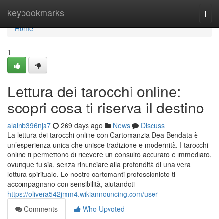
Home
keybookmarks
Togg
navi
Home
1
Lettura dei tarocchi online:
scopri cosa ti riserva il destino
alainb396nja7
269 days ago
News
Discuss
La lettura dei tarocchi online con Cartomanzia Dea Bendata è
un’esperienza unica che unisce tradizione e modernità. I tarocchi
online ti permettono di ricevere un consulto accurato e immediato,
ovunque tu sia, senza rinunciare alla profondità di una vera
lettura spirituale. Le nostre cartomanti professioniste ti
accompagnano con sensibilità, aiutandoti
https://olivera542jmm4.wikiannouncing.com/user
Comments
Who Upvoted