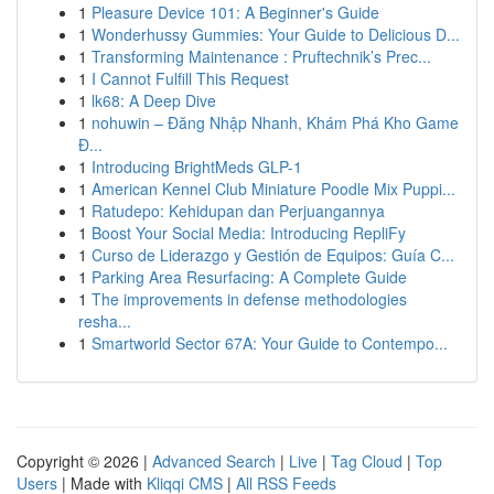
1
Pleasure Device 101: A Beginner's Guide
1
Wonderhussy Gummies: Your Guide to Delicious D...
1
Transforming Maintenance : Pruftechnik’s Prec...
1
I Cannot Fulfill This Request
1
lk68: A Deep Dive
1
nohuwin – Đăng Nhập Nhanh, Khám Phá Kho Game
Đ...
1
Introducing BrightMeds GLP-1
1
American Kennel Club Miniature Poodle Mix Puppi...
1
Ratudepo: Kehidupan dan Perjuangannya
1
Boost Your Social Media: Introducing RepliFy
1
Curso de Liderazgo y Gestión de Equipos: Guía C...
1
Parking Area Resurfacing: A Complete Guide
1
The improvements in defense methodologies
resha...
1
Smartworld Sector 67A: Your Guide to Contempo...
Copyright © 2026 |
Advanced Search
|
Live
|
Tag Cloud
|
Top
Users
| Made with
Kliqqi CMS
|
All RSS Feeds