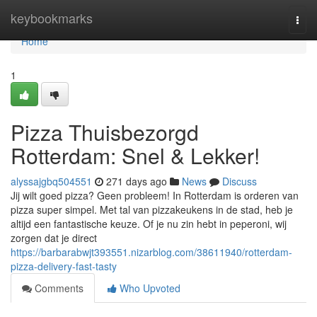
Home
keybookmarks
Togg
navi
Home
1
Pizza Thuisbezorgd
Rotterdam: Snel & Lekker!
alyssajgbq504551
271 days ago
News
Discuss
Jij wilt goed pizza? Geen probleem! In Rotterdam is orderen van
pizza super simpel. Met tal van pizzakeukens in de stad, heb je
altijd een fantastische keuze. Of je nu zin hebt in peperoni, wij
zorgen dat je direct
https://barbarabwjt393551.nizarblog.com/38611940/rotterdam-
pizza-delivery-fast-tasty
Comments
Who Upvoted