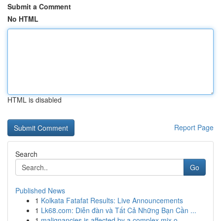
Submit a Comment
No HTML
HTML is disabled
Report Page
Search
Go
Published News
1
Kolkata Fatafat Results: Live Announcements
1
Lk68.com: Diễn đàn và Tất Cả Những Bạn Cần ...
1
malignancies is affected by a complex mix o...