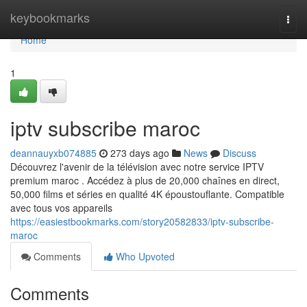
Home
keybookmarks
Togg
navi
Home
1
iptv subscribe maroc
deannauyxb074885
273 days ago
News
Discuss
Découvrez l'avenir de la télévision avec notre service IPTV
premium maroc . Accédez à plus de 20,000 chaînes en direct,
50,000 films et séries en qualité 4K époustouflante. Compatible
avec tous vos appareils
https://easiestbookmarks.com/story20582833/iptv-subscribe-
maroc
Comments
Who Upvoted
Comments