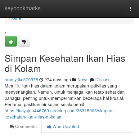
Home
keybookmarks
Togg
navi
Home
1
Simpan Kesehatan Ikan Hias
di Kolam
montyjfkc579978
274 days ago
News
Discuss
Memiliki ikan hias dalam kolam merupakan aktivitas yang
menyenangkan. Namun, untuk menjaga ikan tetap sehat dan
bahagia, penting untuk memperhatikan beberapa hal krusial.
Pertama, pastikan air kolam selalu bersih
https://lucyujqu446769.eedblog.com/38315005/simpan-
kesehatan-ikan-hias-di-kolam
Comments
Who Upvoted