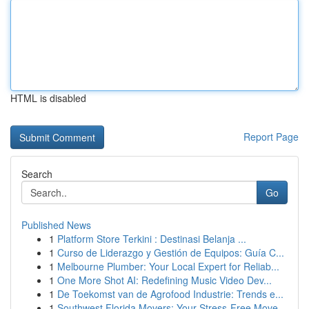
HTML is disabled
Report Page
Search
Go
Published News
1
Platform Store Terkini : Destinasi Belanja ...
1
Curso de Liderazgo y Gestión de Equipos: Guía C...
1
Melbourne Plumber: Your Local Expert for Reliab...
1
One More Shot AI: Redefining Music Video Dev...
1
De Toekomst van de Agrofood Industrie: Trends e...
1
Southwest Florida Movers: Your Stress-Free Move...