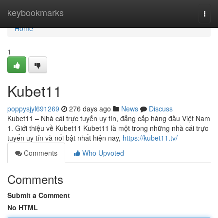
Home
keybookmarks
Togg
navi
Home
1
Kubet11
poppysjyl691269
276 days ago
News
Discuss
Kubet11 – Nhà cái trực tuyến uy tín, đẳng cấp hàng đầu Việt Nam
1. Giới thiệu về Kubet11 Kubet11 là một trong những nhà cái trực
tuyến uy tín và nổi bật nhất hiện nay,
https://kubet11.tv/
Comments
Who Upvoted
Comments
Submit a Comment
No HTML