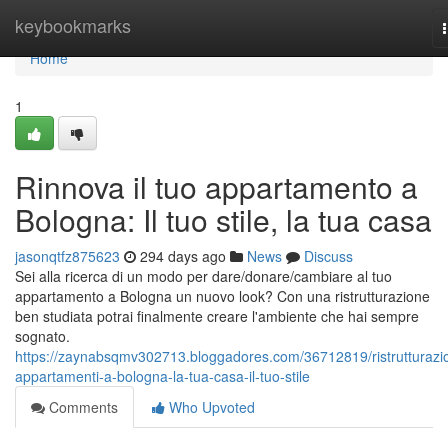
Home
keybookmarks
Home
1
Rinnova il tuo appartamento a
Bologna: Il tuo stile, la tua casa
jasonqtfz875623
294 days ago
News
Discuss
Sei alla ricerca di un modo per dare/donare/cambiare al tuo
appartamento a Bologna un nuovo look? Con una ristrutturazione
ben studiata potrai finalmente creare l'ambiente che hai sempre
sognato.
https://zaynabsqmv302713.bloggadores.com/36712819/ristrutturazi
appartamenti-a-bologna-la-tua-casa-il-tuo-stile
Comments
Who Upvoted