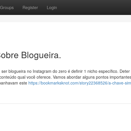
Groups
Register
Login
obre Blogueira.
er blogueira no Instagram do zero é definir 1 nicho específico. Deter
 conteúdo qual você oferece. Vamos abordar alguns pontos importante
mpanhavam este
https://bookmarksknot.com/story22368526/a-chave-sim