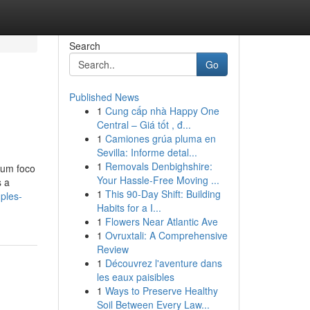
Search
Go
Published News
1
Cung cấp nhà Happy One
Central – Giá tốt , đ...
1
Camiones grúa pluma en
Sevilla: Informe detal...
1
Removals Denbighshire:
 um foco
Your Hassle-Free Moving ...
s a
1
This 90-Day Shift: Building
ples-
Habits for a I...
1
Flowers Near Atlantic Ave
1
Ovruxtali: A Comprehensive
Review
1
Découvrez l'aventure dans
les eaux paisibles
1
Ways to Preserve Healthy
Soil Between Every Law...