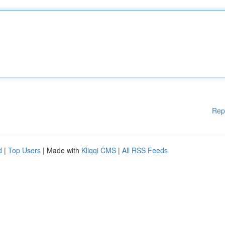
Rep
d
|
Top Users
| Made with
Kliqqi CMS
|
All RSS Feeds