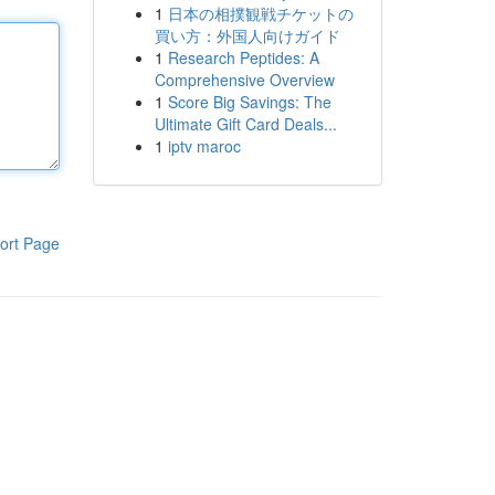
1
日本の相撲観戦チケットの
買い方：外国人向けガイド
1
Research Peptides: A
Comprehensive Overview
1
Score Big Savings: The
Ultimate Gift Card Deals...
1
iptv maroc
ort Page