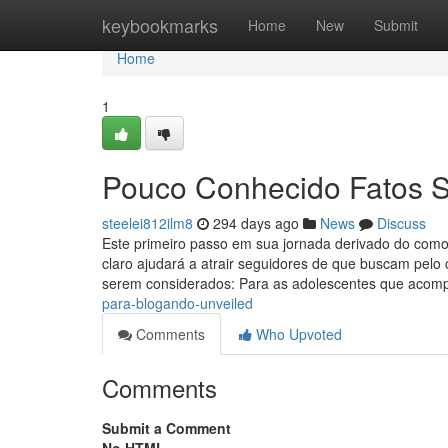
Home
keybookmarks
Home
New
Submit
Home
1
Pouco Conhecido Fatos S
steelei812ilm8
294 days ago
News
Discuss
Este primeiro passo em sua jornada derivado do como s
claro ajudará a atrair seguidores de que buscam pelo
serem considerados: Para as adolescentes que aco
para-blogando-unveiled
Comments
Who Upvoted
Comments
Submit a Comment