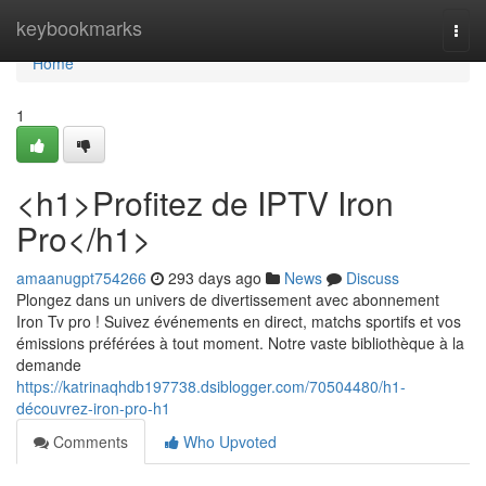
Home
keybookmarks
Togg
navi
Home
1
<h1>Profitez de IPTV Iron
Pro</h1>
amaanugpt754266
293 days ago
News
Discuss
Plongez dans un univers de divertissement avec abonnement
Iron Tv pro ! Suivez événements en direct, matchs sportifs et vos
émissions préférées à tout moment. Notre vaste bibliothèque à la
demande
https://katrinaqhdb197738.dsiblogger.com/70504480/h1-
découvrez-iron-pro-h1
Comments
Who Upvoted