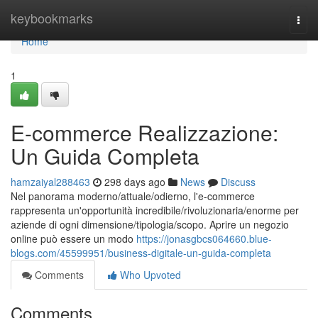
Home
keybookmarks
Togg
navi
Home
1
E-commerce Realizzazione:
Un Guida Completa
hamzaiyal288463
298 days ago
News
Discuss
Nel panorama moderno/attuale/odierno, l'e-commerce
rappresenta un'opportunità incredibile/rivoluzionaria/enorme per
aziende di ogni dimensione/tipologia/scopo. Aprire un negozio
online può essere un modo
https://jonasgbcs064660.blue-
blogs.com/45599951/business-digitale-un-guida-completa
Comments
Who Upvoted
Comments