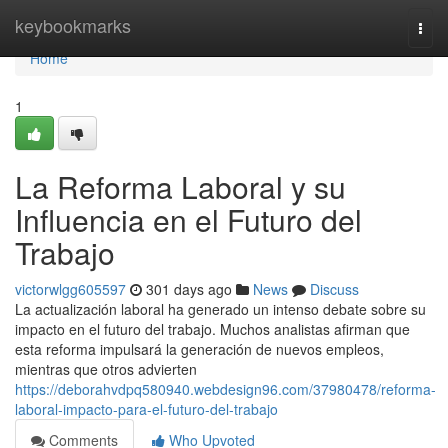
Home
keybookmarks
Togg
navi
Home
1
La Reforma Laboral y su
Influencia en el Futuro del
Trabajo
victorwlgg605597
301 days ago
News
Discuss
La actualización laboral ha generado un intenso debate sobre su
impacto en el futuro del trabajo. Muchos analistas afirman que
esta reforma impulsará la generación de nuevos empleos,
mientras que otros advierten
https://deborahvdpq580940.webdesign96.com/37980478/reforma-
laboral-impacto-para-el-futuro-del-trabajo
Comments
Who Upvoted