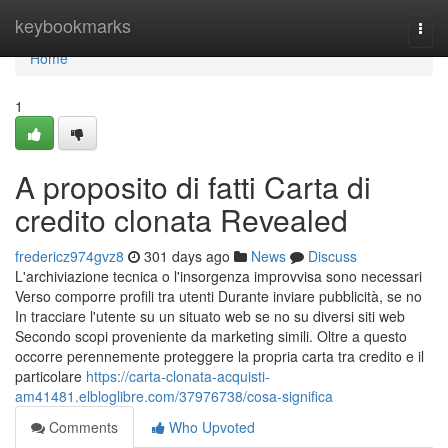
Home
keybookmarks
Togg
navi
Home
1
A proposito di fatti Carta di
credito clonata Revealed
fredericz974gvz8
301 days ago
News
Discuss
L'archiviazione tecnica o l'insorgenza improvvisa sono necessari
Verso comporre profili tra utenti Durante inviare pubblicità, se no
In tracciare l'utente su un situato web se no su diversi siti web
Secondo scopi proveniente da marketing simili. Oltre a questo
occorre perennemente proteggere la propria carta tra credito e il
particolare
https://carta-clonata-acquisti-
am41481.elbloglibre.com/37976738/cosa-significa
Comments
Who Upvoted