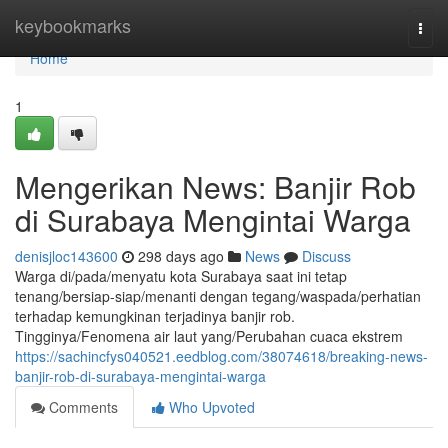
Home
keybookmarks
Togg
navi
Home
1
Mengerikan News: Banjir Rob
di Surabaya Mengintai Warga
denisjloc143600
298 days ago
News
Discuss
Warga di/pada/menyatu kota Surabaya saat ini tetap
tenang/bersiap-siap/menanti dengan tegang/waspada/perhatian
terhadap kemungkinan terjadinya banjir rob.
Tingginya/Fenomena air laut yang/Perubahan cuaca ekstrem
https://sachincfys040521.eedblog.com/38074618/breaking-news-
banjir-rob-di-surabaya-mengintai-warga
Comments
Who Upvoted