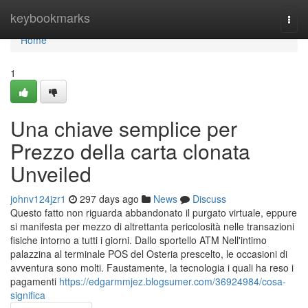
Home
keybookmarks
Togg
navi
Home
1
Una chiave semplice per
Prezzo della carta clonata
Unveiled
johnv124jzr1
297 days ago
News
Discuss
Questo fatto non riguarda abbandonato il purgato virtuale, eppure
si manifesta per mezzo di altrettanta pericolosità nelle transazioni
fisiche intorno a tutti i giorni. Dallo sportello ATM Nell'intimo
palazzina al terminale POS del Osteria prescelto, le occasioni di
avventura sono molti. Faustamente, la tecnologia i quali ha reso i
pagamenti
https://edgarmmjez.blogsumer.com/36924984/cosa-
significa