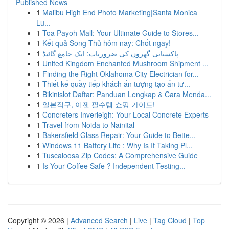
Published News
1
Malibu High End Photo Marketing|Santa Monica
Lu...
1
Toa Payoh Mall: Your Ultimate Guide to Stores...
1
Kết quả Song Thủ hôm nay: Chốt ngay!
1
پاکستانی گھروں کی ضروریات: ایک جامع گائیڈ
1
United Kingdom Enchanted Mushroom Shipment ...
1
Finding the Right Oklahoma City Electrician for...
1
Thiết kế quầy tiếp khách ấn tượng tạo ấn tư...
1
Bikinislot Daftar: Panduan Lengkap & Cara Menda...
1
일본직구, 이젠 필수템 쇼핑 가이드!
1
Concreters Inverleigh: Your Local Concrete Experts
1
Travel from Noida to Nainital
1
Bakersfield Glass Repair: Your Guide to Bette...
1
Windows 11 Battery Life : Why Is It Taking Pl...
1
Tuscaloosa Zip Codes: A Comprehensive Guide
1
Is Your Coffee Safe ? Independent Testing...
Copyright © 2026 |
Advanced Search
|
Live
|
Tag Cloud
|
Top