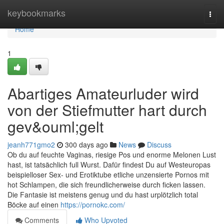
Home
keybookmarks
Togg
navi
Home
1
Abartiges Amateurluder wird
von der Stiefmutter hart durch
gev&ouml;gelt
jeanh771gmo2
300 days ago
News
Discuss
Ob du auf feuchte Vaginas, riesige Pos und enorme Melonen Lust
hast, ist tatsächlich full Wurst. Dafür findest Du auf Westeuropas
beispielloser Sex- und Erotiktube etliche unzensierte Pornos mit
hot Schlampen, die sich freundlicherweise durch ficken lassen.
Die Fantasie ist meistens genug und du hast urplötzlich total
Böcke auf einen
https://pornokc.com/
Comments
Who Upvoted