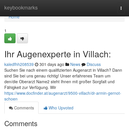
Home
keybookmarks
Togg
navi
Home
1
Ihr Augenexperte in Villach:
kaledfhh208539
301 days ago
News
Discuss
Suchen Sie nach einem qualifizierten Augenarzt in Villach? Dann
sind Sie bei uns genau richtig! Unser erfahrenes Team um
den/die Oberarzt Name2 steht Ihnen mit großer Sorgfalt und
Fähigkeit zur Verfügung. Wir
https://www.docfinder.at/augenarzt/9500-villach/dr-armin-gernot-
schoen
Comments
Who Upvoted
Comments