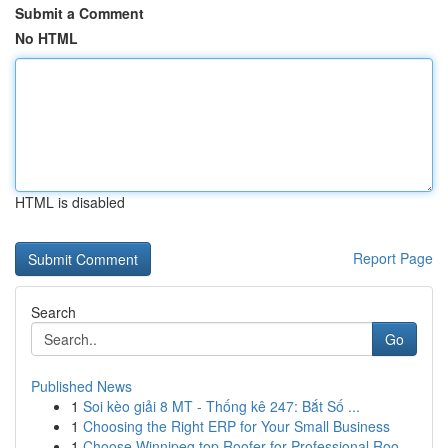
Submit a Comment
No HTML
HTML is disabled
Report Page
Search
Go
Published News
1
Soi kèo giải 8 MT - Thống kê 247: Bắt Số ...
1
Choosing the Right ERP for Your Small Business
1
Choose Winnipeg top Roofer for Professional Roo...