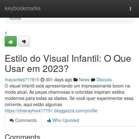
Home
keybookmarks
Togg
navi
Home
1
Estilo do Visual Infantil: O Que
Usar em 2023?
mayactwq717815
301 days ago
News
Discuss
O visual infantil está apresentando um impressionante boom na
moda atual. As peças charmosas e coloridas inspiram estilos
modernos para todas as idades. Se você quer experimentar essa
corrente, aqui estão algumas
https://chiarayfve417751.bloggazza.com/profile
Comments
Who Upvoted
Comments