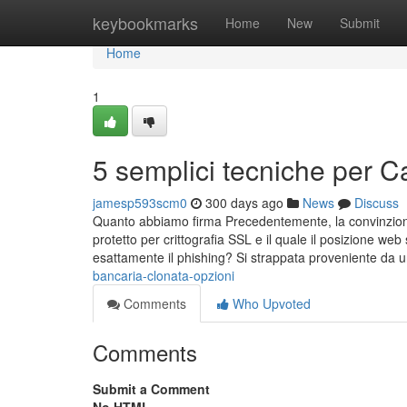
Home
keybookmarks
Home
New
Submit
Home
1
5 semplici tecniche per 
jamesp593scm0
300 days ago
News
Discuss
Quanto abbiamo firma Precedentemente, la convinzione d
protetto per crittografia SSL e il quale il posizione web
esattamente il phishing? Si strappata proveniente da 
bancaria-clonata-opzioni
Comments
Who Upvoted
Comments
Submit a Comment