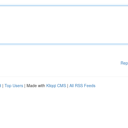
Rep
d
|
Top Users
| Made with
Kliqqi CMS
|
All RSS Feeds