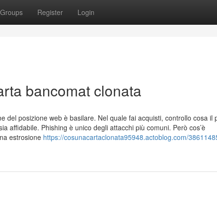
Groups
Register
Login
Carta bancomat clonata
el posizione web è basilare. Nel quale fai acquisti, controllo cosa il 
 sia affidabile. Phishing è unico degli attacchi più comuni. Però cos’è
una estrosione
https://cosunacartaclonata95948.actoblog.com/38611485