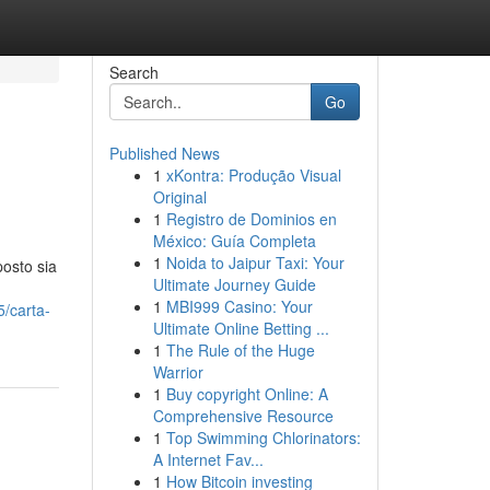
Search
Go
Published News
1
xKontra: Produção Visual
Original
1
Registro de Dominios en
México: Guía Completa
1
Noida to Jaipur Taxi: Your
posto sia
Ultimate Journey Guide
1
MBI999 Casino: Your
/carta-
Ultimate Online Betting ...
1
The Rule of the Huge
Warrior
1
Buy copyright Online: A
Comprehensive Resource
1
Top Swimming Chlorinators:
A Internet Fav...
1
How Bitcoin investing