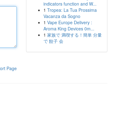
indicators function and W...
1
Tropea: La Tua Prossima
Vacanza da Sogno
1
Vape Europe Delivery :
Aroma King Devices 0m...
1
家族で 満喫する！簡単 分量
で 餃子 会
ort Page