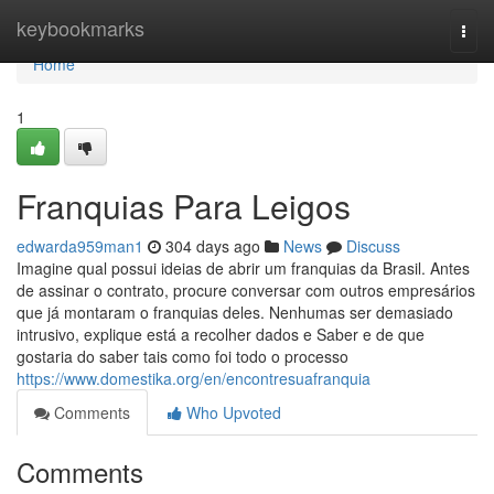
Home
keybookmarks
Togg
navi
Home
1
Franquias Para Leigos
edwarda959man1
304 days ago
News
Discuss
Imagine qual possui ideias de abrir um franquias da Brasil. Antes
de assinar o contrato, procure conversar com outros empresários
que já montaram o franquias deles. Nenhumas ser demasiado
intrusivo, explique está a recolher dados e Saber e de que
gostaria do saber tais como foi todo o processo
https://www.domestika.org/en/encontresuafranquia
Comments
Who Upvoted
Comments