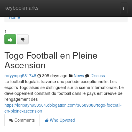
Home
keybookmarks
Togg
navi
Home
1
Togo Football en Pleine
Ascension
roryympq581748
305 days ago
News
Discuss
Le football togolais traverse une période exceptionnelle. Les
espoirs Togolaises se distinguent sur la scène internationale. Le
développement constant du football dans le pays est preuve de
l'engagement des
https://loripayh933504.oblogation.com/36589088/togo-football-
en-pleine-ascension
Comments
Who Upvoted