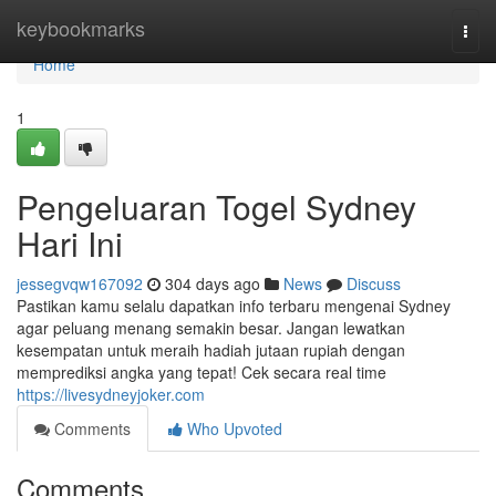
Home
keybookmarks
Togg
navi
Home
1
Pengeluaran Togel Sydney
Hari Ini
jessegvqw167092
304 days ago
News
Discuss
Pastikan kamu selalu dapatkan info terbaru mengenai Sydney
agar peluang menang semakin besar. Jangan lewatkan
kesempatan untuk meraih hadiah jutaan rupiah dengan
memprediksi angka yang tepat! Cek secara real time
https://livesydneyjoker.com
Comments
Who Upvoted
Comments