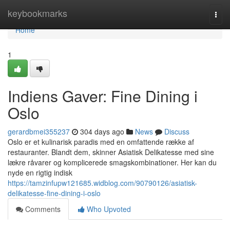
Home
keybookmarks
Togg
navi
Home
1
Indiens Gaver: Fine Dining i
Oslo
gerardbmei355237
304 days ago
News
Discuss
Oslo er et kulinarisk paradis med en omfattende række af
restauranter. Blandt dem, skinner Asiatisk Delikatesse med sine
lækre råvarer og komplicerede smagskombinationer. Her kan du
nyde en rigtig indisk
https://tamzinfupw121685.widblog.com/90790126/asiatisk-
delikatesse-fine-dining-i-oslo
Comments
Who Upvoted