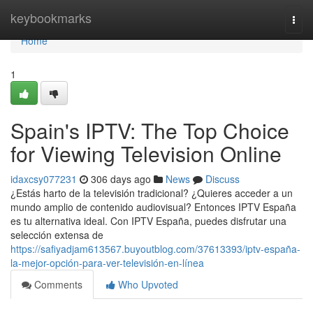
Home
keybookmarks
Togg
navi
Home
1
Spain's IPTV: The Top Choice
for Viewing Television Online
idaxcsy077231
306 days ago
News
Discuss
¿Estás harto de la televisión tradicional? ¿Quieres acceder a un
mundo amplio de contenido audiovisual? Entonces IPTV España
es tu alternativa ideal. Con IPTV España, puedes disfrutar una
selección extensa de
https://safiyadjam613567.buyoutblog.com/37613393/iptv-españa-
la-mejor-opción-para-ver-televisión-en-línea
Comments
Who Upvoted