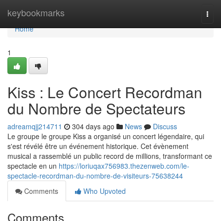
Home
keybookmarks
Togg
navi
Home
1
Kiss : Le Concert Recordman
du Nombre de Spectateurs
adreamqjj214711
304 days ago
News
Discuss
Le groupe le groupe Kiss a organisé un concert légendaire, qui
s'est révélé être un événement historique. Cet évènement
musical a rassemblé un public record de millions, transformant ce
spectacle en un
https://loriuqax756983.thezenweb.com/le-
spectacle-recordman-du-nombre-de-visiteurs-75638244
Comments
Who Upvoted
Comments