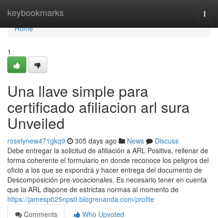
Home
keybookmarks
Togg
navi
Home
1
Una llave simple para
certificado afiliacion arl sura
Unveiled
roselynew471gkq9
305 days ago
News
Discuss
Debe entregar la solicitud de afiliación a ARL Positiva, rellenar de
forma coherente el formulario en donde reconoce los peligros del
oficio a los que se expondrá y hacer entrega del documento de
Descomposición pre-vocacionales. Es necesario tener en cuenta
que la ARL dispone de estrictas normas al momento de
https://jamesp025nps0.blogrenanda.com/profile
Comments
Who Upvoted