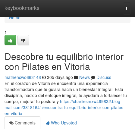
Home
keybookmarks
Togg
navi
Home
1
Descobre tu equilibrio interior
con Pilates en Vitoria
mathehcwo663148
305 days ago
News
Discuss
En el corazón de Vitoria se encuentra una experiencia
transformadora que te guiará hacia un bienestar integral. Esta
disciplina, nacido del enfoque integral, te ayudará a fortalecer tu
cuerpo, mejorar tu postura y
https://charliesmxw499832.blog-
mall.com/38181641/encuentra-tu-equilibrio-interior-con-pilates-
en-vitoria
Comments
Who Upvoted